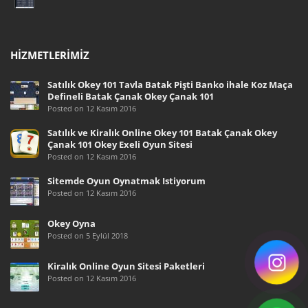
HIZMETLERIMIZ
Satılık Okey 101 Tavla Batak Pişti Banko ihale Koz Maça
Defineli Batak Çanak Okey Çanak 101
Posted on 12 Kasım 2016
Satılık ve Kiralık Online Okey 101 Batak Çanak Okey
Çanak 101 Okey Exeli Oyun Sitesi
Posted on 12 Kasım 2016
Sitemde Oyun Oynatmak İstiyorum
Posted on 12 Kasım 2016
Okey Oyna
Posted on 5 Eylül 2018
Kiralık Online Oyun Sitesi Paketleri
Posted on 12 Kasım 2016