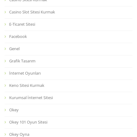
Casino Slot Sitesi Kurmak
E-Ticaret Sitesi
Facebook
Genel
Grafik Tasarım
İnternet Oyunları
Keno Sitesi Kurmak
Kurumsal İnternet Sitesi
Okey
Okey 101 Oyun Sitesi
Okey Oyna