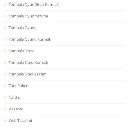
Tombala Oyun Sitesi Kurmak
Tombala Oyun Yazılımı
Tombala Oyunu
Tombala Oyunu Kurmak
Tombala Sitesi
Tombala Sitesi Kurmak
Tombala Sitesi Yazılımı
Türk Pokeri
Twitter
V3 Okey
Web Tasarimi