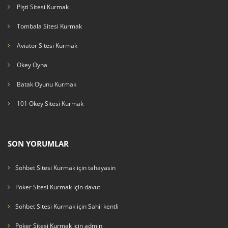
Pişti Sitesi Kurmak
Tombala Sitesi Kurmak
Aviator Sitesi Kurmak
Okey Oyna
Batak Oyunu Kurmak
101 Okey Sitesi Kurmak
SON YORUMLAR
Sohbet Sitesi Kurmak
için
tahayasin
Poker Sitesi Kurmak
için
davut
Sohbet Sitesi Kurmak
için
Sahil kentli
Poker Sitesi Kurmak
için
admin