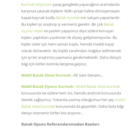
kurmak istiyorum
yazıp googlede yapacağınız aramalarda
karşınıza çıkacak kişilerin %98 i proje haline dönüşemeyen
kapalı kaynak kodlu
Batak oyunları
nın satışını yapanlardır.
Bu kişileri iyi araştırıp iş vermeniz gerekir. Bir çok
Batak
oyunu satan
ve yazılım yapıyoruz diye sizlere konuşan
kişiler; yaptıkları yazılımları ile düzey geliştiremiyorlar. Bu
kişiler sizler için hem zaman kaybı, hemde maddi kayıp
olarak dönecektir. Bu kişiler tarafından mağdur edilmemek
için iyi bir araştırma yapmanız gerekmektedir. Daha detaylı
bilgi için lütfen bizimle iletişime geçiniz..
Mobil Batak Sitesi Kurmak
: Alt Satır Devamı…
Mobil Batak Oyunu Kurmak
:
Mobil Batak sitesi kurmak
konusunda ise sizlere hem ios, hemde android konusunda
destek sağlıyoruz. Yukarıda yazmış olduğumuz her şey
mobil
Batak sitesi kurmak
konusunda da geçerlidir. Daha fazla bilgi
detayı isterseniz lütfen bizi arayınız…
Batak Oyunu Referanslarımızdan Bazıları
: