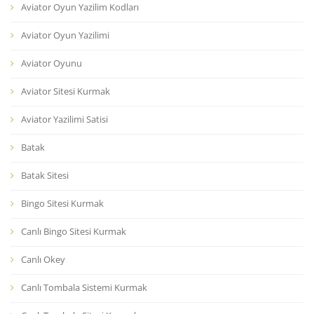
Aviator Oyun Yazilim Kodları
Aviator Oyun Yazilimi
Aviator Oyunu
Aviator Sitesi Kurmak
Aviator Yazilimi Satisi
Batak
Batak Sitesi
Bingo Sitesi Kurmak
Canlı Bingo Sitesi Kurmak
Canlı Okey
Canlı Tombala Sistemi Kurmak