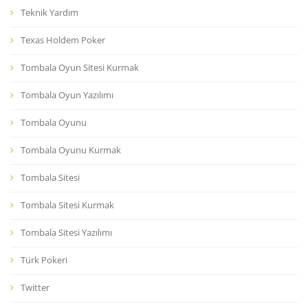
Teknik Yardım
Texas Holdem Poker
Tombala Oyun Sitesi Kurmak
Tombala Oyun Yazılımı
Tombala Oyunu
Tombala Oyunu Kurmak
Tombala Sitesi
Tombala Sitesi Kurmak
Tombala Sitesi Yazılımı
Türk Pokeri
Twitter