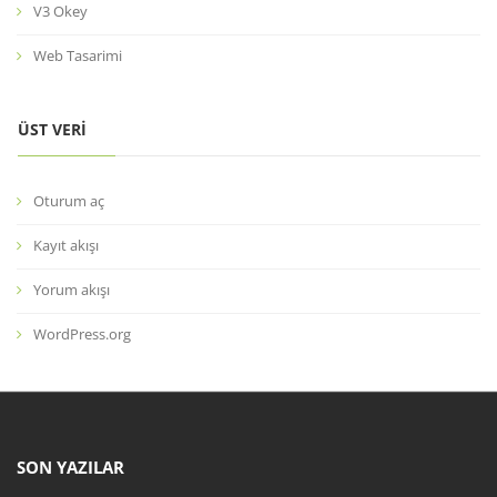
V3 Okey
Web Tasarimi
ÜST VERI
Oturum aç
Kayıt akışı
Yorum akışı
WordPress.org
SON YAZILAR