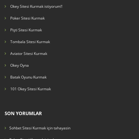
Okey Sitesi Kurmak istiyorum!!
Poker Sitesi Kurmak
Pişti Sitesi Kurmak
Tombala Sitesi Kurmak
Aviator Sitesi Kurmak
Okey Oyna
Batak Oyunu Kurmak
101 Okey Sitesi Kurmak
SON YORUMLAR
Sohbet Sitesi Kurmak
için
tahayasin