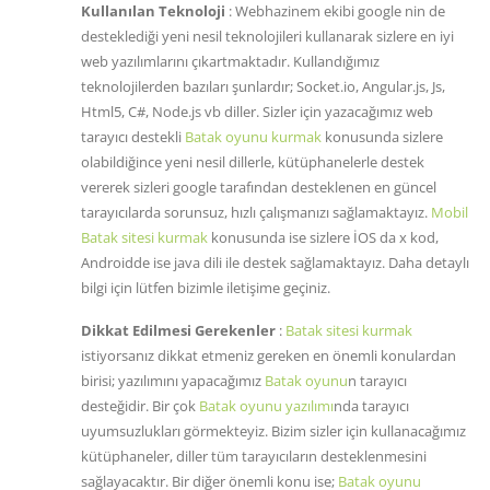
Kullanılan Teknoloji
: Webhazinem ekibi google nin de
desteklediği yeni nesil teknolojileri kullanarak sizlere en iyi
web yazılımlarını çıkartmaktadır. Kullandığımız
teknolojilerden bazıları şunlardır; Socket.io, Angular.js, Js,
Html5, C#, Node.js vb diller. Sizler için yazacağımız web
tarayıcı destekli
Batak oyunu kurmak
konusunda sizlere
olabildiğince yeni nesil dillerle, kütüphanelerle destek
vererek sizleri google tarafından desteklenen en güncel
tarayıcılarda sorunsuz, hızlı çalışmanızı sağlamaktayız.
Mobil
Batak sitesi kurmak
konusunda ise sizlere İOS da x kod,
Androidde ise java dili ile destek sağlamaktayız. Daha detaylı
bilgi için lütfen bizimle iletişime geçiniz.
Dikkat Edilmesi Gerekenler
:
Batak sitesi kurmak
istiyorsanız dikkat etmeniz gereken en önemli konulardan
birisi; yazılımını yapacağımız
Batak oyunu
n tarayıcı
desteğidir. Bir çok
Batak oyunu yazılımı
nda tarayıcı
uyumsuzlukları görmekteyiz. Bizim sizler için kullanacağımız
kütüphaneler, diller tüm tarayıcıların desteklenmesini
sağlayacaktır. Bir diğer önemli konu ise;
Batak oyunu