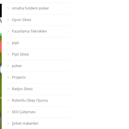
omaha holdem poker
Oyun Sitesi
Pazarlama Teknikleri
pişti
Pişti Sitesi
poker
Projects
Radyo Sitesi
Robotlu Okey Oyunu
SEO Çalışması
Şirket Haberleri