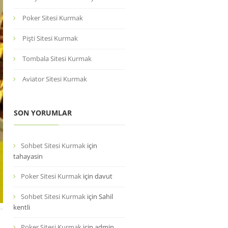
Poker Sitesi Kurmak
Pişti Sitesi Kurmak
Tombala Sitesi Kurmak
Aviator Sitesi Kurmak
SON YORUMLAR
Sohbet Sitesi Kurmak
için
tahayasin
Poker Sitesi Kurmak
için
davut
Sohbet Sitesi Kurmak
için
Sahil
kentli
Poker Sitesi Kurmak
için
admin