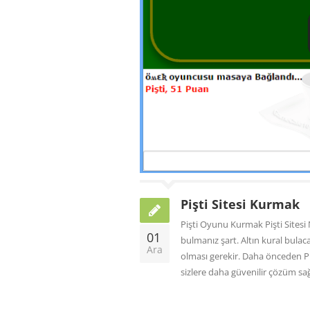
Pişti Sitesi Kurmak
Pişti Oyunu Kurmak Pişti Sitesi N
01
bulmanız şart. Altın kural bulac
Ara
olması gerekir. Daha önceden Pişti
sizlere daha güvenilir çözüm sa