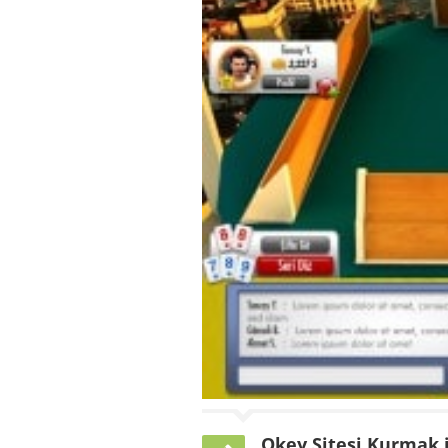
Okey Sitesi Kurmak 