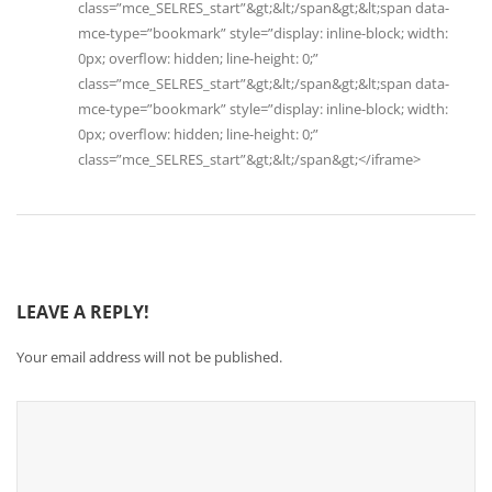
class=”mce_SELRES_start”&gt;&lt;/span&gt;&lt;span data-
mce-type=”bookmark” style=”display: inline-block; width:
0px; overflow: hidden; line-height: 0;”
class=”mce_SELRES_start”&gt;&lt;/span&gt;&lt;span data-
mce-type=”bookmark” style=”display: inline-block; width:
0px; overflow: hidden; line-height: 0;”
class=”mce_SELRES_start”&gt;&lt;/span&gt;</iframe>
LEAVE A REPLY!
Your email address will not be published.