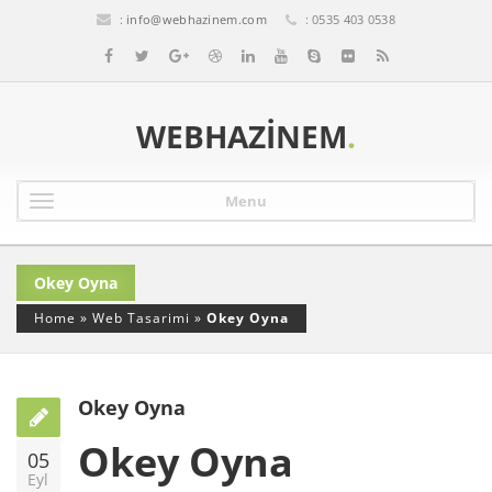
:
info@webhazinem.com
: 0535 403 0538
WEBHAZINEM
.
Menu
Okey Oyna
Home
»
Web Tasarimi
»
Okey Oyna
Okey Oyna
Okey Oyna
05
Eyl