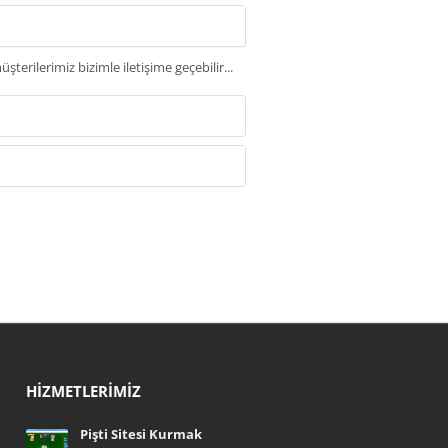
erilerimiz bizimle iletişime geçebilir...
HIZMETLERIMIZ
Pişti Sitesi Kurmak