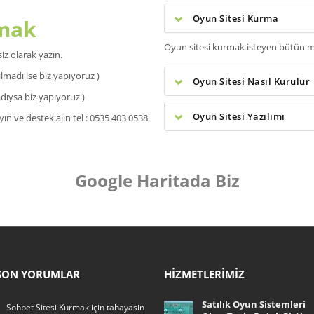
Oyun Sitesi Kurma
rmak
Oyun sitesi kurmak isteyen bütün müşt
iz olarak yazın.
ılmadı ise biz yapıyoruz )
Oyun Sitesi Nasıl Kurulur
adıysa biz yapıyoruz )
Oyun Sitesi Yazılımı
ın ve destek alın tel : 0535 403 0538
Google Haritada Biz
SON YORUMLAR
HIZMETLERIMIZ
Satılık Oyun Sistemleri
Sohbet Sitesi Kurmak
için
tahayasin