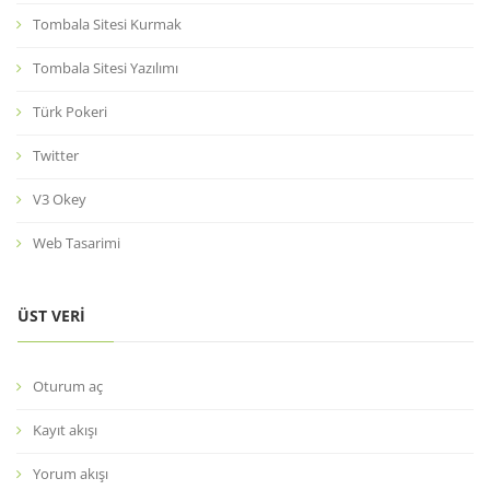
Tombala Sitesi Kurmak
Tombala Sitesi Yazılımı
Türk Pokeri
Twitter
V3 Okey
Web Tasarimi
ÜST VERI
Oturum aç
Kayıt akışı
Yorum akışı