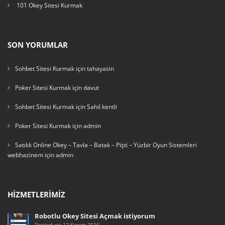
101 Okey Sitesi Kurmak
SON YORUMLAR
Sohbet Sitesi Kurmak
için
tahayasin
Poker Sitesi Kurmak
için
davut
Sohbet Sitesi Kurmak
için
Sahil kentli
Poker Sitesi Kurmak
için
admin
Satılık Online Okey – Tavla – Batak – Pişti – Yüzbir Oyun Sistemleri
webhazinem
için
admin
HIZMETLERIMIZ
Robotlu Okey Sitesi Açmak istiyorum
Posted on 12 Kasım 2016