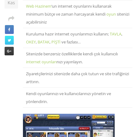
Kas
Web Hazinem
‘un internet oyunlarını kullanarak
minimum bütçe ve zaman harcayarak kendi
oyun
sitenizi
açabilirsiniz
Kuruluma hazır internet oyunlarımızı kullanın;
TAVLA
,
OKEY
,
BATAK
,
PİŞTİ
ve fazlası…
Sitenizde benzersiz özelliklerde kendi çok kullanıcılı
internet oyunları
nızı yayınlayın.
Ziyaretçilerinizi sitenizde daha çok tutun ve site trafiğinizi
arttırın.
Kendi oyunlarınızı ve kullanıcılarınızı yönetin ve
yönlendirin.