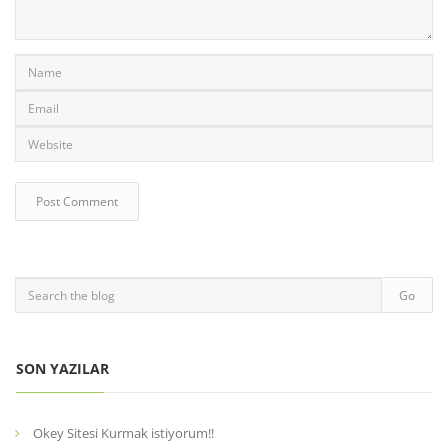
SON YAZILAR
Okey Sitesi Kurmak istiyorum!!