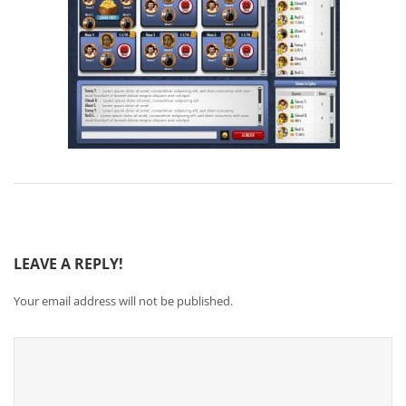
LEAVE A REPLY!
Your email address will not be published.