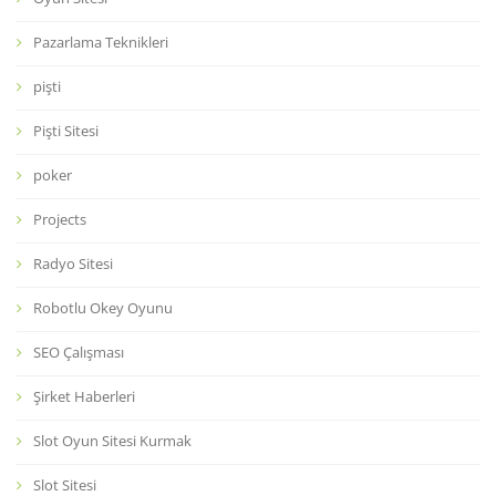
Pazarlama Teknikleri
pişti
Pişti Sitesi
poker
Projects
Radyo Sitesi
Robotlu Okey Oyunu
SEO Çalışması
Şirket Haberleri
Slot Oyun Sitesi Kurmak
Slot Sitesi