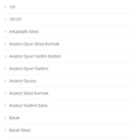
101
101/51
Arkadaşlık Sitesi
Aviator Oyun Sitesi Kurmak
Aviator Oyun Yazilim Kodları
Aviator Oyun Yazilimi
Aviator Oyunu
Aviator Sitesi Kurmak
Aviator Yazilimi Satisi
Batak
Batak Sitesi