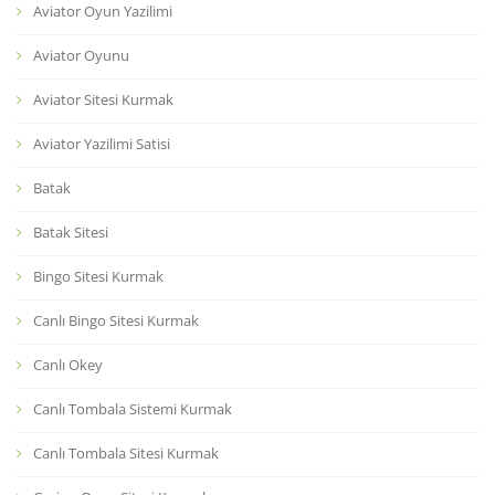
Aviator Oyun Yazilimi
Aviator Oyunu
Aviator Sitesi Kurmak
Aviator Yazilimi Satisi
Batak
Batak Sitesi
Bingo Sitesi Kurmak
Canlı Bingo Sitesi Kurmak
Canlı Okey
Canlı Tombala Sistemi Kurmak
Canlı Tombala Sitesi Kurmak