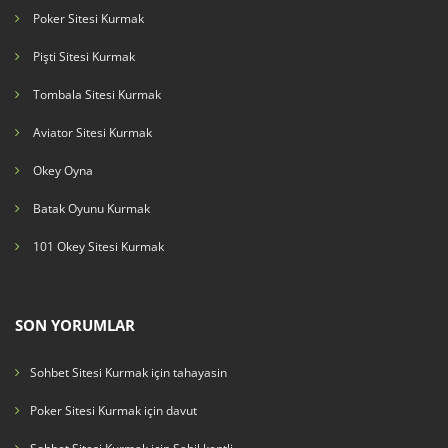
Poker Sitesi Kurmak
Pişti Sitesi Kurmak
Tombala Sitesi Kurmak
Aviator Sitesi Kurmak
Okey Oyna
Batak Oyunu Kurmak
101 Okey Sitesi Kurmak
SON YORUMLAR
Sohbet Sitesi Kurmak
için
tahayasin
Poker Sitesi Kurmak
için
davut