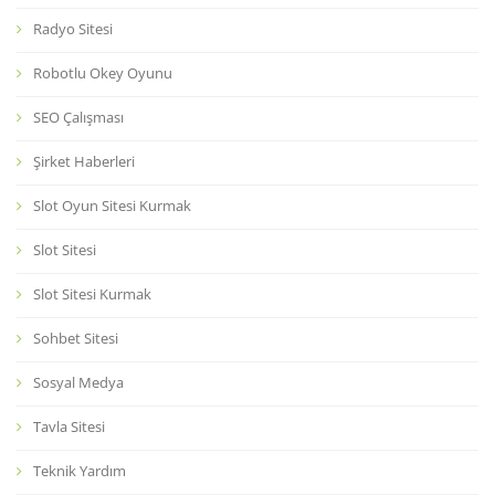
Radyo Sitesi
Robotlu Okey Oyunu
SEO Çalışması
Şirket Haberleri
Slot Oyun Sitesi Kurmak
Slot Sitesi
Slot Sitesi Kurmak
Sohbet Sitesi
Sosyal Medya
Tavla Sitesi
Teknik Yardım