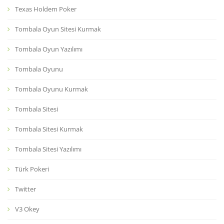
Texas Holdem Poker
Tombala Oyun Sitesi Kurmak
Tombala Oyun Yazılımı
Tombala Oyunu
Tombala Oyunu Kurmak
Tombala Sitesi
Tombala Sitesi Kurmak
Tombala Sitesi Yazılımı
Türk Pokeri
Twitter
V3 Okey