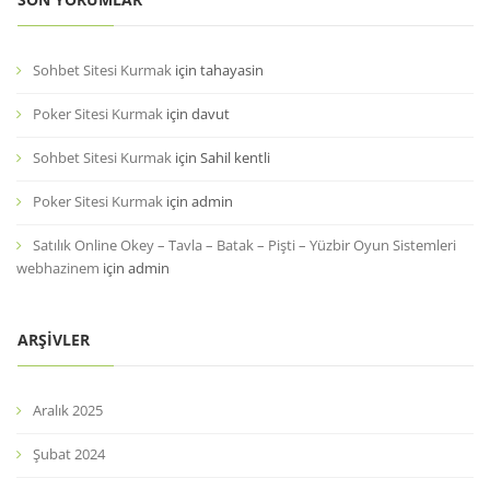
Sohbet Sitesi Kurmak
için
tahayasin
Poker Sitesi Kurmak
için
davut
Sohbet Sitesi Kurmak
için
Sahil kentli
Poker Sitesi Kurmak
için
admin
Satılık Online Okey – Tavla – Batak – Pişti – Yüzbir Oyun Sistemleri
webhazinem
için
admin
ARŞIVLER
Aralık 2025
Şubat 2024