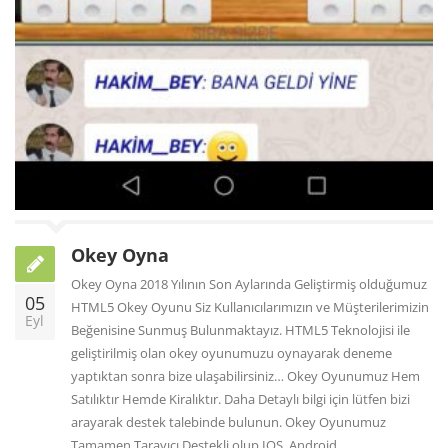
Okey Oyna
Okey Oyna 2018 Yılının Son Aylarında Geliştirmiş olduğumuz
05
HTML5 Okey Oyunu Siz Kullanıcılarımızın ve Müşterilerimizin
Eyl
Beğenisine Sunmuş Bulunmaktayız. HTML5 Teknolojisi ile
geliştirilmiş olan okey oyunumuzu oynayarak deneme
yaptıktan sonra bize ulaşabilirsiniz… Okey Oyunumuz Hem
Satılıktır Hemde Kiralıktır. Daha Detaylı bilgi için lütfen bizi
arayarak destek talebinde bulunun. Okey Oyunumuz
Tamamen Tarayıcı Destekli olup IOS, Android,