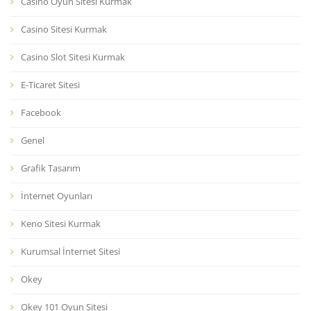
Casino Oyun Sitesi Kurmak
Casino Sitesi Kurmak
Casino Slot Sitesi Kurmak
E-Ticaret Sitesi
Facebook
Genel
Grafik Tasarım
İnternet Oyunları
Keno Sitesi Kurmak
Kurumsal İnternet Sitesi
Okey
Okey 101 Oyun Sitesi