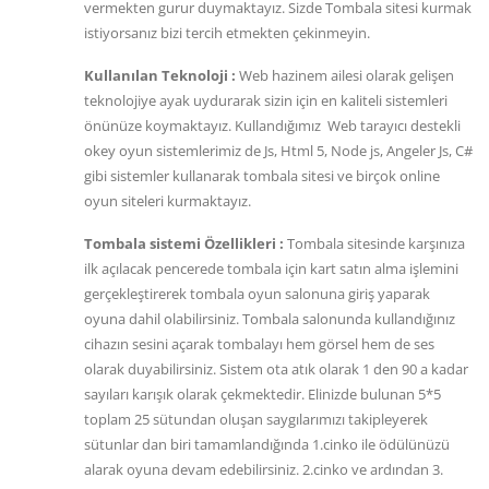
vermekten gurur duymaktayız. Sizde Tombala sitesi kurmak
istiyorsanız bizi tercih etmekten çekinmeyin.
Kullanılan Teknoloji :
Web hazinem ailesi olarak gelişen
teknolojiye ayak uydurarak sizin için en kaliteli sistemleri
önünüze koymaktayız. Kullandığımız Web tarayıcı destekli
okey oyun sistemlerimiz de Js, Html 5, Node js, Angeler Js, C#
gibi sistemler kullanarak tombala sitesi ve birçok online
oyun siteleri kurmaktayız.
Tombala sistemi Özellikleri :
Tombala sitesinde karşınıza
ilk açılacak pencerede tombala için kart satın alma işlemini
gerçekleştirerek tombala oyun salonuna giriş yaparak
oyuna dahil olabilirsiniz. Tombala salonunda kullandığınız
cihazın sesini açarak tombalayı hem görsel hem de ses
olarak duyabilirsiniz. Sistem ota atık olarak 1 den 90 a kadar
sayıları karışık olarak çekmektedir. Elinizde bulunan 5*5
toplam 25 sütundan oluşan saygılarımızı takipleyerek
sütunlar dan biri tamamlandığında 1.cinko ile ödülünüzü
alarak oyuna devam edebilirsiniz. 2.cinko ve ardından 3.