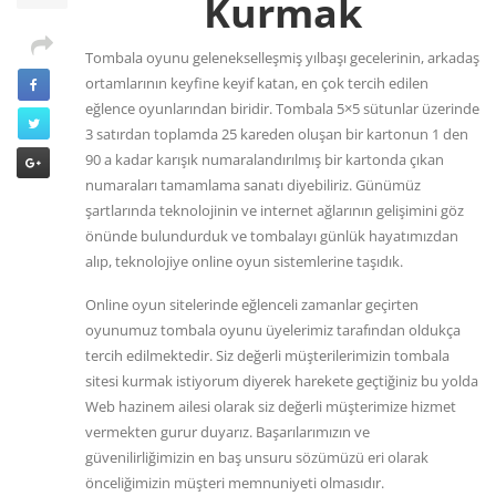
Kurmak
Tombala oyunu gelenekselleşmiş yılbaşı gecelerinin, arkadaş
ortamlarının keyfine keyif katan, en çok tercih edilen
eğlence oyunlarından biridir. Tombala 5×5 sütunlar üzerinde
3 satırdan toplamda 25 kareden oluşan bir kartonun 1 den
90 a kadar karışık numaralandırılmış bir kartonda çıkan
numaraları tamamlama sanatı diyebiliriz. Günümüz
şartlarında teknolojinin ve internet ağlarının gelişimini göz
önünde bulundurduk ve tombalayı günlük hayatımızdan
alıp, teknolojiye online oyun sistemlerine taşıdık.
Online oyun sitelerinde eğlenceli zamanlar geçirten
oyunumuz tombala oyunu üyelerimiz tarafından oldukça
tercih edilmektedir. Siz değerli müşterilerimizin tombala
sitesi kurmak istiyorum diyerek harekete geçtiğiniz bu yolda
Web hazinem ailesi olarak siz değerli müşterimize hizmet
vermekten gurur duyarız. Başarılarımızın ve
güvenilirliğimizin en baş unsuru sözümüzü eri olarak
önceliğimizin müşteri memnuniyeti olmasıdır.