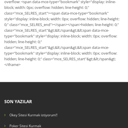
overflow: <span data-mce-type="bookmark" style="display: inline-
block; width: 0px; overflow: hidden; line-height: 0;"
class="mce_SELRES_start"><span data-mce-type="bookmark"
style="display: inline-block; width: 0px; overflow: hidden; line-height:
0;" class="mce_SELRES_end"></span></span>hidden; line-height: 0;"
class="mce_SELRES_start"&gt;&lt;/span&gt;&lt;span data-mce-
type="bookmark" style="display: inline-block; width: 0px; overflow:
hidden; line-height: 0;"
class="mce_SELRES_start"&gt;&lt;/span&gt;&lt;span data-mce-
type="bookmark" style="display: inline-block; width: 0px; overflow:
hidden; line-height: 0;" class="mce_SELRES_start"&gt;&lt;/span&gt;
</iframe>
SON YAZILAR
Okey Sitesi Kurmak istiyorum!!
Poker Sitesi Kurmak