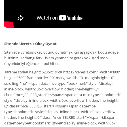
Sitende Ücretsiz Okey Oynat
Sitenizde ücretsiz okey oyunu oynatmak için aşşağıdaki kodu ekleye
bilirsiniz. Herhangi farklı işlem yapmanıza gerek yok. Kod mobil
duyarlıdır iyi eğlenceler bol hitler...
<iframe style="height: 623px;" src="https://cenesiz.com/" width="800"
height="600" frameborder="0" marginwidth="0" marginheight="0"
scrolling="no"><span data-mce-type="bookmark" style="display:
inline-block; width: 0px; overflow: hidden; line-height: 0;"
class="mce_SELRES_start"></span><span data-mce-type="bookmark"
style="display: inline-block; width: 0px; overflow: hidden; line-height:
0;" class="mce_SELRES_start"></span><span data-mce-
type="bookmark" style="display: inline-block; width: 0px; overflow:
hidden; line-height: 0;" class="mce_SELRES_start"></span>&lt;span
data-mce-type="bookmark" style="display: inline-block; width: 0px;