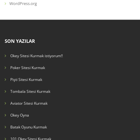
WordPress.org
SON YAZILAR
Okey Sitesi Kurmak istiyorum!!
Poker Sitesi Kurmak
Pişti Sitesi Kurmak
Tombala Sitesi Kurmak
Aviator Sitesi Kurmak
Okey Oyna
Batak Oyunu Kurmak
101 Okey Sitesi Kurmak