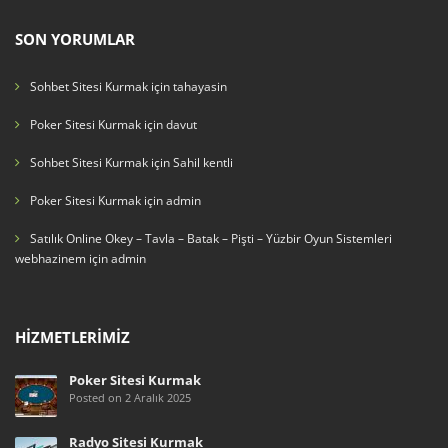
SON YORUMLAR
Sohbet Sitesi Kurmak
için
tahayasin
Poker Sitesi Kurmak
için
davut
Sohbet Sitesi Kurmak
için
Sahil kentli
Poker Sitesi Kurmak
için
admin
Satılık Online Okey – Tavla – Batak – Pişti – Yüzbir Oyun Sistemleri
webhazinem
için
admin
HIZMETLERIMIZ
Poker Sitesi Kurmak
Posted on 2 Aralık 2025
Radyo Sitesi Kurmak