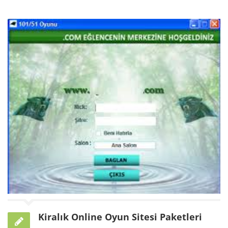
Kiralık Online Oyun Sitesi Paketleri