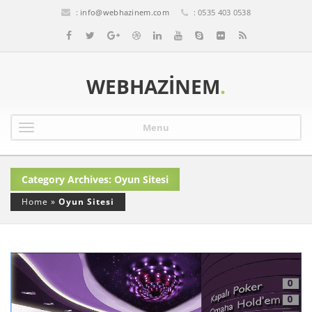
:
info@webhazinem.com
: 0535 403 0538
WEBHAZINEM
.
Menu
Category Archives: Oyun Sitesi
Home
»
Oyun Sitesi