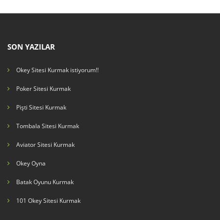
SON YAZILAR
Okey Sitesi Kurmak istiyorum!!
Poker Sitesi Kurmak
Pişti Sitesi Kurmak
Tombala Sitesi Kurmak
Aviator Sitesi Kurmak
Okey Oyna
Batak Oyunu Kurmak
101 Okey Sitesi Kurmak