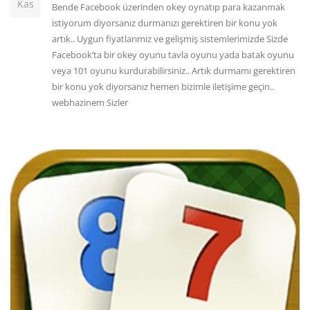
Kas
Bende Facebook üzerinden okey oynatıp para kazanmak
istiyorum diyorsanız durmanızı gerektiren bir konu yok
artık.. Uygun fiyatlarımız ve gelişmiş sistemlerimizde Sizde
Facebook’ta bir okey oyunu tavla oyunu yada batak oyunu
veya 101 oyunu kurdurabilirsiniz.. Artık durmamı gerektiren
bir konu yok diyorsanız hemen bizimle iletişime geçin..
webhazinem Sizler