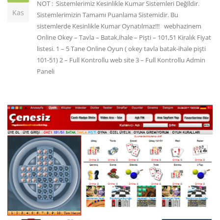
NOT : Sistemlerimiz Kesinlikle Kumar Sistemleri Değildir.
Kas
Sistemlerimizin Tamamı Puanlama Sistemidir. Bu
sistemlerde Kesinlikle Kumar Oynatılmaz!!! webhazinem
Online Okey – Tavla – Batak,ihale – Pişti – 101,51 Kiralık Fiyat
listesi. 1 – 5 Tane Online Oyun ( okey tavla batak-ihale pişti
101-51) 2 – Full Kontrollu web site 3 – Full Kontrollu Admin
Paneli