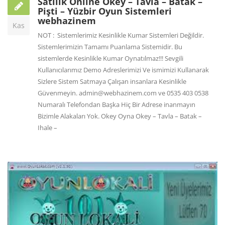
Satılık Online Okey – Tavla – Batak –
Pişti – Yüzbir Oyun Sistemleri
webhazinem
Kas
NOT : Sistemlerimiz Kesinlikle Kumar Sistemleri Değildir.
Sistemlerimizin Tamamı Puanlama Sistemidir. Bu
sistemlerde Kesinlikle Kumar Oynatılmaz!!! Sevgili
Kullanıcılarımız Demo Adreslerimizi Ve ismimizi Kullanarak
Sizlere Sistem Satmaya Çalışan insanlara Kesinlikle
Güvenmeyin.
admin@webhazinem.com
ve 0535 403 0538
Numaralı Telefondan Başka Hiç Bir Adrese inanmayın
Bizimle Alakaları Yok. Okey Oyna Okey – Tavla – Batak –
Ihale –