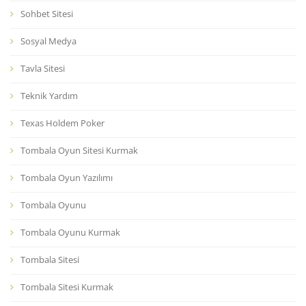
Sohbet Sitesi
Sosyal Medya
Tavla Sitesi
Teknik Yardım
Texas Holdem Poker
Tombala Oyun Sitesi Kurmak
Tombala Oyun Yazılımı
Tombala Oyunu
Tombala Oyunu Kurmak
Tombala Sitesi
Tombala Sitesi Kurmak