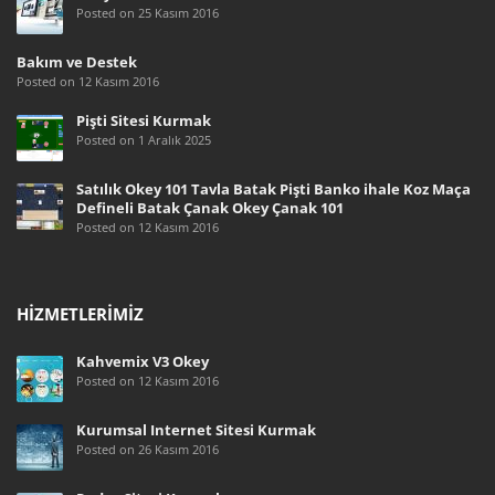
Posted on 25 Kasım 2016
Bakım ve Destek
Posted on 12 Kasım 2016
Pişti Sitesi Kurmak
Posted on 1 Aralık 2025
Satılık Okey 101 Tavla Batak Pişti Banko ihale Koz Maça
Defineli Batak Çanak Okey Çanak 101
Posted on 12 Kasım 2016
HIZMETLERIMIZ
Kahvemix V3 Okey
Posted on 12 Kasım 2016
Kurumsal İnternet Sitesi Kurmak
Posted on 26 Kasım 2016