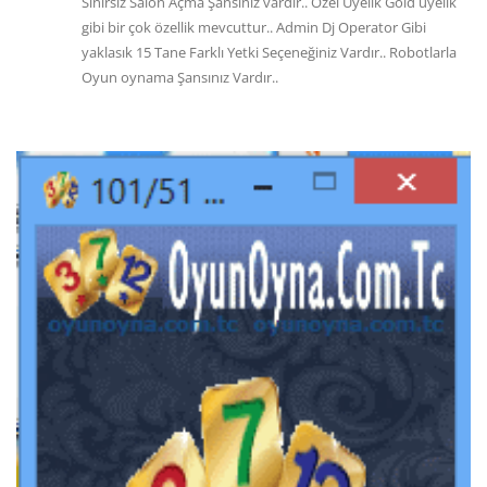
Sınırsız Salon Açma Şansınız vardır.. Özel Üyelik Gold üyelik
gibi bir çok özellik mevcuttur.. Admin Dj Operator Gibi
yaklasık 15 Tane Farklı Yetki Seçeneğiniz Vardır.. Robotlarla
Oyun oynama Şansınız Vardır..