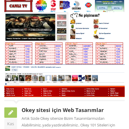
Okey sitesi için Web Tasarımlar
Artık Sizde Okey sitenize Bizim Tasarımlarmızdan
Kas
Alabilirsiniz, yada yazdırabilirsiniz.. Okey 101 Siteleri için