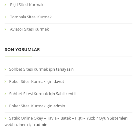
Pişti Sitesi Kurmak
Tombala Sitesi Kurmak
Aviator Sitesi Kurmak
SON YORUMLAR
Sohbet Sitesi Kurmak
için
tahayasin
Poker Sitesi Kurmak
için
davut
Sohbet Sitesi Kurmak
için
Sahil kentli
Poker Sitesi Kurmak
için
admin
Satılık Online Okey – Tavla – Batak – Pişti – Yüzbir Oyun Sistemleri
webhazinem
için
admin