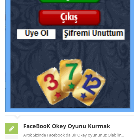
FaceBooK Okey Oyunu Kurmak
Artık Sizinde Facebook da Bir Okey oyununuz Olabilir…