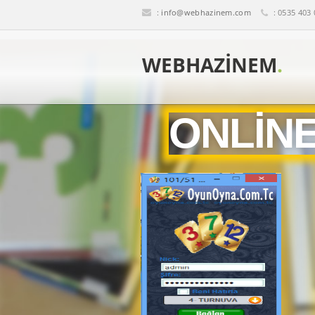
:
info@webhazinem.com
: 0535 403
WEBHAZINEM
.
ONLİN