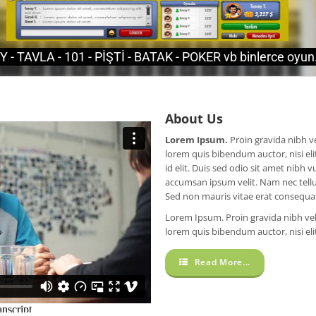
 - TAVLA - 101 - PİŞTİ - BATAK - POKER vb binlerce oyun.
About Us
Lorem Ipsum.
Proin gravida nibh vel
lorem quis bibendum auctor, nisi el
id elit. Duis sed odio sit amet nibh 
accumsan ipsum velit. Nam nec tellu
Sed non mauris vitae erat consequat 
Lorem Ipsum. Proin gravida nibh vel v
lorem quis bibendum auctor, nisi el
Read More...