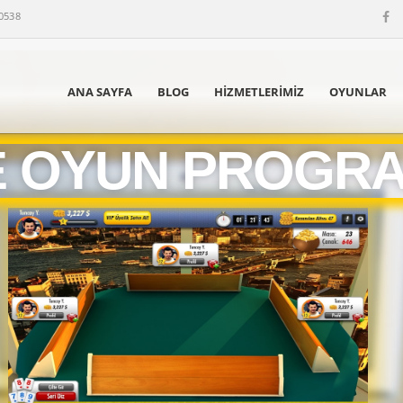
 0538
ANA SAYFA
BLOG
HIZMETLERIMIZ
OYUNLAR
E OYUN PROGR