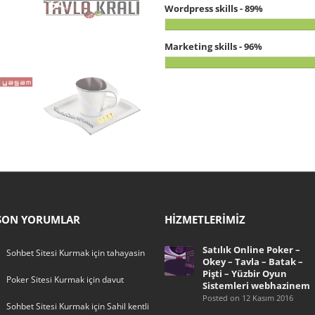
Wordpress skills - 89%
Marketing skills - 96%
SON YORUMLAR
HIZMETLERIMIZ
Satılık Online Poker –
Sohbet Sitesi Kurmak
için
tahayasin
Okey – Tavla – Batak –
Pişti – Yüzbir Oyun
Poker Sitesi Kurmak
için
davut
Sistemleri webhazinem
Posted on 12 Kasım 2016
Sohbet Sitesi Kurmak
için
Sahil kentli