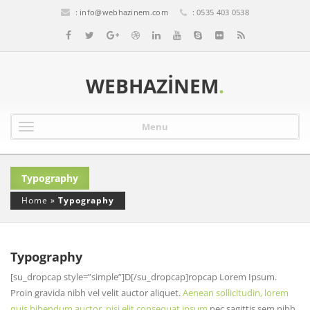
:
info@webhazinem.com
: 0535 403 0538
WEBHAZINEM
.
Menu
Typography
Home
»
Typography
Typography
[su_dropcap style=”simple”]D[/su_dropcap]ropcap Lorem Ipsum.
Proin gravida nibh vel velit auctor aliquet.
Aenean sollicitudin, lorem
quis bibendum auctor, nisi elit consequat ipsum
nec sagittis sem nibh