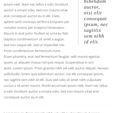
bibendum
ipsum velit. Nam nec tellus a odio tincidunt
auctor,
auctor a ornare odio. Sed non mauris vitae
nisi elit
erat consequat auctor eu in elit. Class
consequat
aptent taciti sociosqu ad litora torquent per
ipsum, nec
conubia nostra, per inceptos himenaeos.
sagittis
Mauris in erat justo. Nullam ac urna eu felis
sem nibh
dapibus condimentum sit amet a augue.
id elit.
Sed non neque elit. Sed ut imperdiet nisi.
Proin condimentum fermentum nunc.
Etiam pharetra, erat sed fermentum feugiat, velit mauris egestas
quam, ut aliquam massa nisl quis neque. Suspendisse in orci
enim. Lorem Ipsum. Proin gravida nibh vel velit auctor aliquet. Aenean
sollicitudin, lorem quis bibendum auctor, nisi elit consequat ipsum,
nec sagittis sem nibh id elit. Duis sed odio sit amet nibh vulputate
cursus a sit amet mauris. Morbi accumsan ipsum velit. Nam nec tellus
a odio tincidunt auctor a ornare odio. Sed non mauris vitae erat
consequat auctor eu in elit.