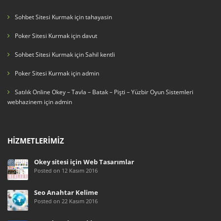
Sohbet Sitesi Kurmak
için
tahayasin
Poker Sitesi Kurmak
için
davut
Sohbet Sitesi Kurmak
için
Sahil kentli
Poker Sitesi Kurmak
için
admin
Satılık Online Okey – Tavla – Batak – Pişti – Yüzbir Oyun Sistemleri
webhazinem
için
admin
HIZMETLERIMIZ
Okey sitesi için Web Tasarımlar
Posted on 12 Kasım 2016
Seo Anahtar Kelime
Posted on 22 Kasım 2016