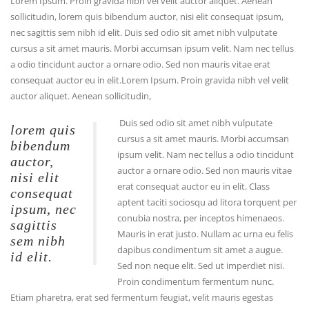
Lorem Ipsum. Proin gravida nibh vel velit auctor aliquet. Aenean
sollicitudin, lorem quis bibendum auctor, nisi elit consequat ipsum,
nec sagittis sem nibh id elit. Duis sed odio sit amet nibh vulputate
cursus a sit amet mauris. Morbi accumsan ipsum velit. Nam nec tellus
a odio tincidunt auctor a ornare odio. Sed non mauris vitae erat
consequat auctor eu in elit.Lorem Ipsum. Proin gravida nibh vel velit
auctor aliquet. Aenean sollicitudin,
Duis sed odio sit amet nibh vulputate
lorem quis
cursus a sit amet mauris. Morbi accumsan
bibendum
ipsum velit. Nam nec tellus a odio tincidunt
auctor,
auctor a ornare odio. Sed non mauris vitae
nisi elit
erat consequat auctor eu in elit. Class
consequat
aptent taciti sociosqu ad litora torquent per
ipsum, nec
conubia nostra, per inceptos himenaeos.
sagittis
Mauris in erat justo. Nullam ac urna eu felis
sem nibh
dapibus condimentum sit amet a augue.
id elit.
Sed non neque elit. Sed ut imperdiet nisi.
Proin condimentum fermentum nunc.
Etiam pharetra, erat sed fermentum feugiat, velit mauris egestas