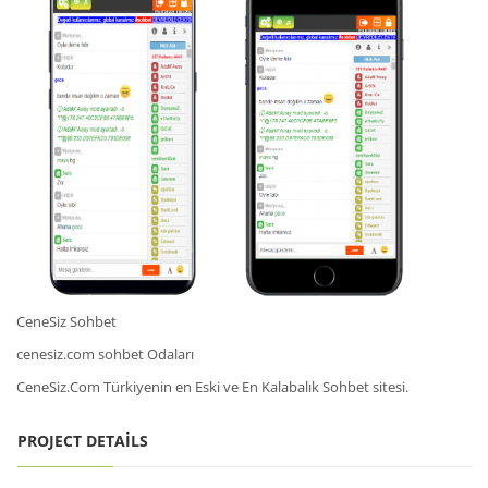
CeneSiz Sohbet
cenesiz.com sohbet Odaları
CeneSiz.Com Türkiyenin en Eski ve En Kalabalık Sohbet sitesi.
PROJECT DETAILS